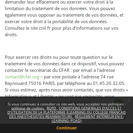
demander leur effacement ou exercer votre droit à la
limitation du traitement de vos données. Vous pouvez
également vous opposer au traitement de vos données, et
exercer votre droit à la portabilité de vos données.
Consultez le site cnil.fr pour plus d’informations sur vos
droits.
Pour exercer ces droits ou pour toute question sur le
traitement de vos données dans ce dispositif, vous pouvez
contacter le secrétariat du CFAR : par email à l’adresse
contact@cfar.org
– par voie postale à l’adresse 74 rue
Raynouard 75016 PARIS, par téléphone au 01.45.20.32.05.
Si vous estimez, après nous avoir contactés, que vos droits «
Informatique et Libertés » ne sont pas respectés, vous
x
pouvez adresser une réclamation à la CNIL.
Si vous continuez à consulter ce site web, vous acceptez nos politiques :
politique de cookies
RGPD
CONDITIONS GENERALES D’ACCES ET
D’UTILISATION DE LA PLATEFORME ELEARNING DU COLLEGE FRANÇAIS
DES ANESTHESISTES-REANIMATEURS
RÈGLEMENT INTÉRIEUR EN E-
Retour en haut
LEARNING (FOAD)
Continuer